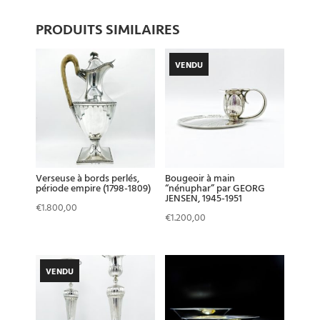
PRODUITS SIMILAIRES
VENDU
Verseuse à bords perlés,
Bougeoir à main
période empire (1798-1809)
“nénuphar” par GEORG
JENSEN, 1945-1951
€
1.800,00
€
1.200,00
VENDU